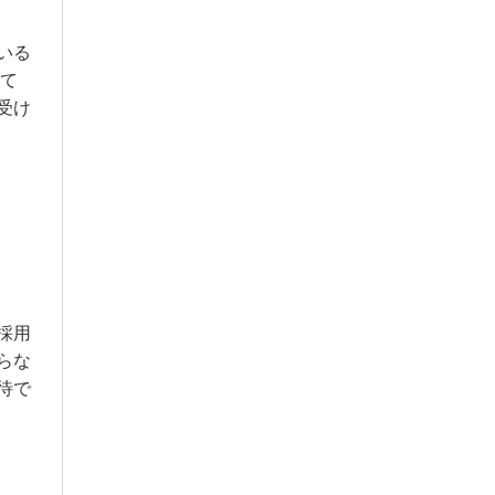
いる
って
受け
採用
らな
待で