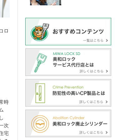
コロ
常時
ム
し
一次
住宅