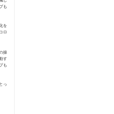
減し
プも
化を
コロ
の操
動す
プも
とっ