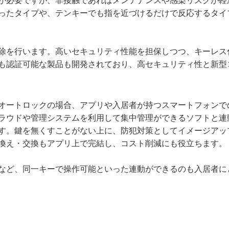
が必要ですが、非接触であればメンテナンスや感染リスクが軽
使ったタイプや、テンキーでも指を近づけるだけで反応するタイ
除を行います。高いセキュリティ性能を担保しつつ、キーレス
も認証可能な製品も開発されており、高セキュリティ性と新型
オートロックの場合、アプリや入居者が持つスマートフォンで
ラウドや管理システムを利用して集中管理ができるソフトと連
す。鍵を無くすことがない上に、防犯対策としてイメージアッ
換え・交換もアプリ上で完結し、コスト削減にも役立ちます。
など、同一キーで操作可能といった連動ができるのも入居者に