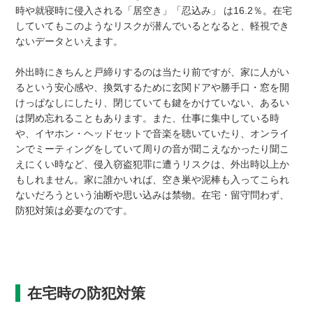
時や就寝時に侵入される「居空き」「忍込み」 は16.2％。在宅
していてもこのようなリスクが潜んでいるとなると、軽視でき
ないデータといえます。
外出時にきちんと戸締りするのは当たり前ですが、家に人がい
るという安心感や、換気するために玄関ドアや勝手口・窓を開
けっぱなしにしたり、閉じていても鍵をかけていない、あるい
は閉め忘れることもあります。また、仕事に集中している時
や、イヤホン・ヘッドセットで音楽を聴いていたり、オンライ
ンでミーティングをしていて周りの音が聞こえなかったり聞こ
えにくい時など、侵入窃盗犯罪に遭うリスクは、外出時以上か
もしれません。家に誰かいれば、空き巣や泥棒も入ってこられ
ないだろうという油断や思い込みは禁物。在宅・留守問わず、
防犯対策は必要なのです。
在宅時の防犯対策