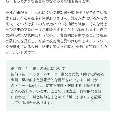
ら、もっと大きな被害をつながる可能性もあります。
泥棒が嫌がる、狙われにくい防犯対策や環境作りができている
家とは、不在も在宅も関係ありません。誰かが家にいるから大
丈夫、というは多くの方が抱いている油断や過信。そんな時は
ぜひ防犯のプロに一度ご相談をすることをお勧めします。自宅
の防犯対策や状態はどうなのか、客観的に判断することで現在
の防犯性を見直し、今後の改善策を見つけられます。テレワー
クが増えている今日、防犯対策は不在時と同様に在宅時にも心
がけたいものです。
※「錠」と「鍵」の表記について
錠前（錠・ロック・lock）は、扉などに取り付けて締める
金属、機械的または電子的な部品をいいます。鍵（か
ぎ・キー・key）は、錠前を施錠・解錠する（操作する）
ための器具をいいます。ここでは便宜上、日常的な会話
に合わせて、鍵と錠前をまとめて「鍵（かぎ）」と記載
している場合があります。