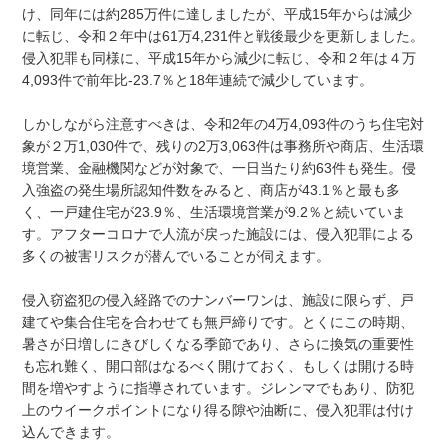
け、同年には約285万件に達しましたが、平成15年からは減少
に転じ、令和２年中は61万4,231件と戦後最少を更新しました。
侵入犯罪も同様に、平成15年から減少に転じ、令和２年は４万
4,093件で前年比-23.7％と18年連続で減少しています。
しかしながら注意すべきは、令和2年の4万4,093件のうち住宅対
象が２万1,030件で、残りの2万3,063件は事務所や商店、生活環
境営業、金融機関などが対象で、一日当たり約63件も発生。侵
入強盗の発生場所認知件数をみると、商店が43.1％と最も多
く、一戸建住宅が23.9％、生活環境営業が9.2％と続いていま
す。アフターコロナで人流が戻った施設には、侵入犯罪による
多くの被害リスクが潜んでいることが伺えます。
侵入窃盗犯の侵入経路でのナンバーワンは、施設に限らず、戸
建てや集合住宅を合わせても無戸締りです。とくにこの時期、
暑さが日増しにきびしくなる季節であり、さらに換気の重要性
も忘れ難く、開口部はなるべく開けておく、もしくは開ける時
間を増やすように指導されています。ジレンマでもあり、防犯
上のウイークポイントになり得る隙や油断に、侵入犯罪は付け
込んできます。