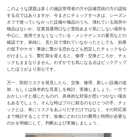
このような課題は多くの施設管理者の方や設備営繕の方の認知
する点ではありますが、今まさにチェックすべきは、シーズン
オフで使っていなかった設備や備品のうち、壊れている箇所や
物品はないか、従業員通用口など普段あまり気にしない場所を
中心に、使用できなくなっている・メンテナンスの要否などの
確認です。単純に、見た目で壊れていなかったとしても、効果
の低下やケガ・事故に繋がる恐れなども想定したチェックを心
がけましょう。繁忙期を迎えると、修理・交換どころか、チェ
ックもままなりません。わずかでも気になる点はピックアップ
したほうがより安心です。
万一、防犯リスクを発見したら、交換、修理、新しい設備の追
加、もしくは抜本的な見直しを検討、実施しましょう。一方で
おかしいぞと感じたものの、具体的な対策が思いつかない場合
もあるでしょう。そんな時はプロに頼るのもひとつの手。チェ
ックとは、単にリスクをあぶりだすだけではなく、その対応策
まで検討することです。改修にどれだけの費用と時間が必要な
のかを明確にして、判断および実施しましょう。