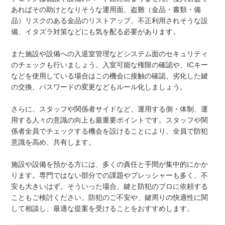
あればその助けとなりそうな運用面、盗難（金品・書類・備
品）リスクのある金品のリストアップ、不正利用されそうな設
備、イタズラ対策などにも気を配る必要があります。
また施設や設備への入退室管理などシステム面のセキュリティ
のチェックも行いましょう。入室可能な権限の確認や、ICキー
などを使用している場合はこの機会に接触の確認、劣化した鍵
の交換、パスワードの変更などもルール化しましょう。
さらに、スタッフや関係者サイドなど、運用する側・体制、運
用する人々の意識の向上も最重要ポイントです。スタッフや関
係者全員でチェックする機会を設けることにより、全員で防犯
意識を高め、共有します。
施設や設備を預かる方には、多くの責任と手間が集中的にかか
ります。専門ではない部分での課題やプレッシャーも多く、不
安も大きいはず。そういった場合、鍵と防犯のプロに依頼する
こともご検討ください。防犯のご不安や、鍵周りの快適性に関
して相談し、最適な提案を受けることをおすすめします。