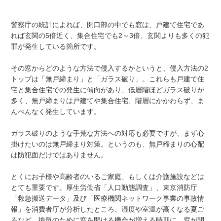
警察庁の統計によれば、開口部の中でも窓は、戸建て住宅であ
れば玄関の5倍近く、集合住宅でも2～3倍、玄関よりも多くの犯
罪が発生している箇所です。
その窓からどのような方法で侵入するかというと、侵入方法の2
トップは「無戸締まり」と「ガラス破り」。これらも戸建て住
宅と集合住宅での発生に傾向があり、低層階ほどガラス破りが
多く、無戸締まりは戸建てや集合住宅、階層にかかわらず、ま
んべんなく発生しています。
ガラス破りのような手荒な方法への対応も必要ですが、まず心
掛けたいのは無戸締まり対策。というのも、無戸締まりの心配
は防犯面だけではありません。
とくにお子様や高齢者のいるご家庭、もしくは介護施設などは
とても重要です。厚生労働省「人口動態調査」、東京消防庁
「救急搬送データ」及び「医療機関ネットワーク事業の事故情
報」を消費者庁が分析したところ、湿度や室温が高くなる夏ご
ろなど、換気のために窓を開ける機会が増える時期に、窓が開