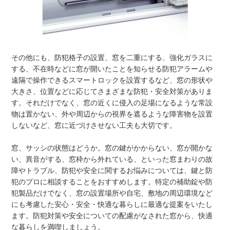
その他にも、防犯格子の設置、窓を二重にする、強化ガラスに
する、不在時などに窓が開いたことを知らせる防犯アラームや
遠隔で操作できるスマートロックを設置するなど、窓の形状や
大きさ、位置などに応じてさまざまな防犯・安全対策がありま
す。それだけでなく、窓の近くに侵入の足場になるような常設
物は置かない、外や周辺からの視界を遮るような障害物を設置
しないなど、窓に近づけさせない工夫も大切です。
窓、サッシの状態はどうか。窓の鍵がかからない、窓が開かな
い、異音がする、窓枠から外れている、といった窓まわりの故
障やトラブル、防犯や安全に関するお悩みについては、鍵と防
犯のプロに相談することをおすすめします。特定の補助錠や防
犯製品だけでなく、窓の設置場所や自宅、敷地の周辺環境など
にも考慮した安心・安全・快適な暮らしに最適な提案をいたし
ます。防犯対策や安全についての配慮がなされた窓から、快適
な暮らしを満喫しましょう。