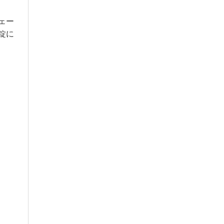
ェー
錠に