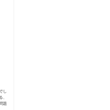
でし
る、
問題