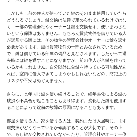
しかしもし前の住人が使っていた鍵のそのまま使用していたら
どうなるでしょう。鍵交換は法律で定められているわけではな
く、一部の管理会社やオーナーは鍵を交換せず、使いまわさな
いという保障はありません。もちろん賃貸物件を借りている人
が退居する際には、その物件の管理会社やオーナーに鍵を返す
必要があります。鍵は賃貸物件の一部とみなされているため
で、鍵は借りている部屋の備品と見なされます。したがって退
去時には鍵を返すことになりますが、前の住人が合鍵を作って
いるかもしれません。自分以外に合鍵を持っている可能性があ
れば、室内に侵入できてしまうかもしれないなどの、防犯上の
リスクや不安はぬぐえません。
さらに、長年同じ鍵を使い続けることで、経年劣化による鍵の
破損や不具合が起こることもあり得ます。劣化した鍵を使用す
ることによって錠前の故障の原因になることもあります。
部屋を借りる人、家を借りる人は、契約または入居時に、まず
鍵交換がどうなっているか確認することが大切です。その上
で、もし鍵が交換されていなかったり、管理会社やオーナー側