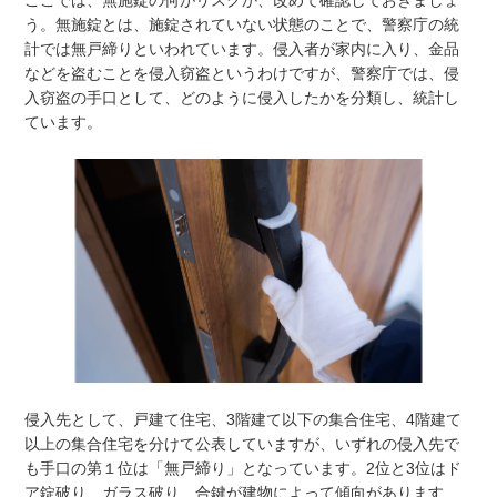
う。無施錠とは、施錠されていない状態のことで、警察庁の統
計では無戸締りといわれています。侵入者が家内に入り、金品
などを盗むことを侵入窃盗というわけですが、警察庁では、侵
入窃盗の手口として、どのように侵入したかを分類し、統計し
ています。
侵入先として、戸建て住宅、3階建て以下の集合住宅、4階建て
以上の集合住宅を分けて公表していますが、いずれの侵入先で
も手口の第１位は「無戸締り」となっています。2位と3位はド
ア錠破り、ガラス破り、合鍵が建物によって傾向があります