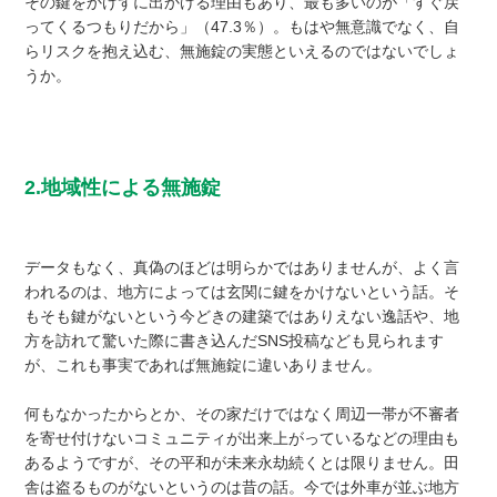
その鍵をかけずに出かける理由もあり、最も多いのが「すぐ戻
ってくるつもりだから」（47.3％）。もはや無意識でなく、自
らリスクを抱え込む、無施錠の実態といえるのではないでしょ
うか。
2.地域性による無施錠
データもなく、真偽のほどは明らかではありませんが、よく言
われるのは、地方によっては玄関に鍵をかけないという話。そ
もそも鍵がないという今どきの建築ではありえない逸話や、地
方を訪れて驚いた際に書き込んだSNS投稿なども見られます
が、これも事実であれば無施錠に違いありません。
何もなかったからとか、その家だけではなく周辺一帯が不審者
を寄せ付けないコミュニティが出来上がっているなどの理由も
あるようですが、その平和が未来永劫続くとは限りません。田
舎は盗るものがないというのは昔の話。今では外車が並ぶ地方