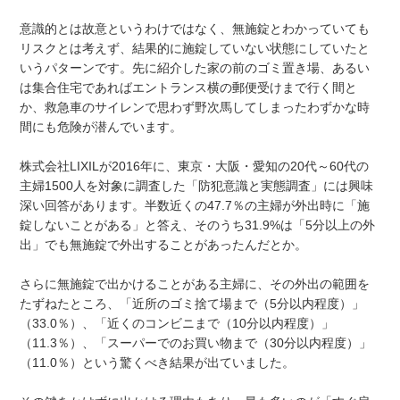
意識的とは故意というわけではなく、無施錠とわかっていても
リスクとは考えず、結果的に施錠していない状態にしていたと
いうパターンです。先に紹介した家の前のゴミ置き場、あるい
は集合住宅であればエントランス横の郵便受けまで行く間と
か、救急車のサイレンで思わず野次馬してしまったわずかな時
間にも危険が潜んでいます。
株式会社LIXILが2016年に、東京・大阪・愛知の20代～60代の
主婦1500人を対象に調査した「防犯意識と実態調査」には興味
深い回答があります。半数近くの47.7％の主婦が外出時に「施
錠しないことがある」と答え、そのうち31.9%は「5分以上の外
出」でも無施錠で外出することがあったんだとか。
さらに無施錠で出かけることがある主婦に、その外出の範囲を
たずねたところ、「近所のゴミ捨て場まで（5分以内程度）」
（33.0％）、「近くのコンビニまで（10分以内程度）」
（11.3％）、「スーパーでのお買い物まで（30分以内程度）」
（11.0％）という驚くべき結果が出ていました。