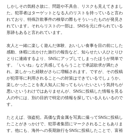
しかしその気軽さ故に、問題や不具合、リスクも見えてきまし
た。犯罪者はターゲットとなる人のリストを持っていると言わ
れており、特殊詐欺事件の検挙の際もそういったものが発見さ
れています。それらリストの一部は、SNSを元に作られている
形跡もあると言われています。
友人と一緒に楽しく遊んだ体験、おいしい食事を目の前にした
感動、休暇に出かけた旅行の報告など、知らせたい人ひとりひ
とりに連絡するより、SNSにアップしてしまったほうが簡単で
す。「いいね」など共感してもらうことで承認欲求が満たさ
れ、楽しかった経験がさらに増幅されます。ですが、その投稿
が犯罪等に利用されることへの対策はできているでしょうか。
楽しかったことを友人知人に知ってもらいたいという気持ちが
悪いというわけではありませんが、SNSに投稿した情報を見る
人の中には、別の目的で特定の情報を探している人もいるので
す。
たとえば、強盗犯。高価な貴金属を写真に撮ってSNSに投稿し
たことがきっかけで、犯罪者集団にマークされることもありま
す。他にも、海外への長期旅行をSNSに投稿したことで、富裕