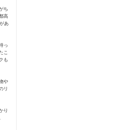
がち
都高
があ
持っ
たこ
クも
物や
のリ
かり
。