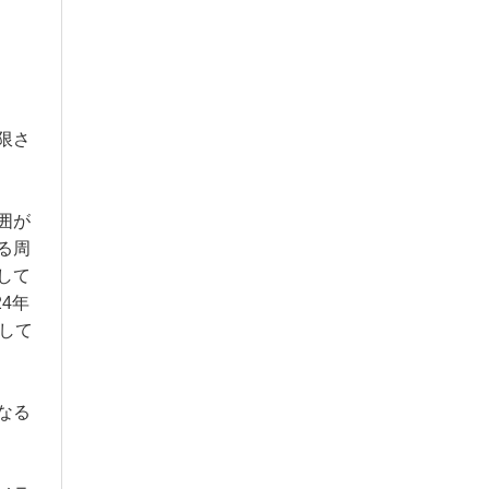
限さ
囲が
る周
して
4年
して
なる