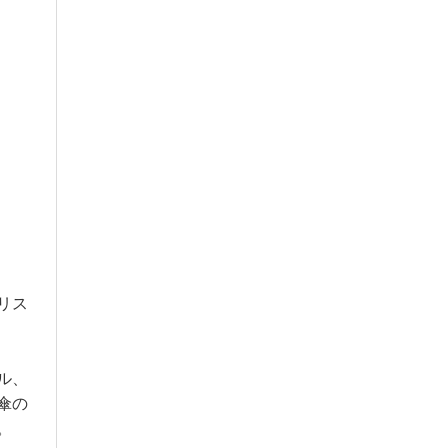
リス
ル、
傘の
。