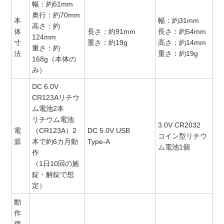
幅：約61mm
奥行：約70mm
本
幅：約31mm
高さ：約
体
長さ：約91mm
長さ：約54mm
124mm
寸
重さ：約19g
高さ：約14mm
重さ：約
法
重さ：約19g
168g（本体の
み）
DC 6.0V
CR123Aリチウ
ム電池2本
リチウム電池
3.0V CR2032
電
（CR123A）2
DC 5.0V USB
コイン型リチウ
源
本で約6カ月動
Type-A
ム電池1個
作
（1日10回の施
錠・解錠で想
定）
動
作
環