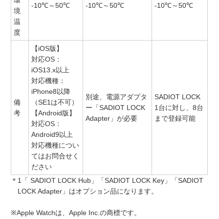
-10℃～50℃
-10℃～50℃
-10℃～50℃
境
温
度
【iOS版】
対応OS：
iOS13.x以上
対応機種：
iPhone8以降
別途、電源アダプタ
SADIOT LOCK
備
（SE1は不可）
ー「SADIOT LOCK
1台に対し、8台
考
【Android版】
Adapter」が必要
まで登録可能
対応OS：
Android9以上
対応機種につい
てはお問合せく
ださい
＊1「 SADIOT LOCK Hub」「SADIOT LOCK Key」「SADIOT
LOCK Adapter」はオプション品になります。
※Apple Watchは、Apple Inc.の商標です。