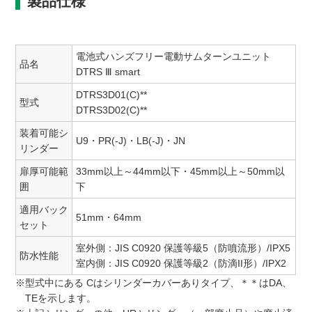
製品仕様
電池式ハンズフリー電動サムターンユニット
品名
DTRS Ⅲ smart
DTRS3D01(C)**
型式
DTRS3D02(C)**
装着可能シ
U9・PR(-J)・LB(-J)・JN
リンダー
扉厚可能範
33mm以上～44mm以下・45mm以上～50mm以
囲
下
適用バック
51mm・64mm
セット
室外側：JIS C0920 保護等級5（防噴流形）/IPX5
防水性能
室内側：JIS C0920 保護等級2（防滴II形）/IPX2
※型式中にある Cはシリンダーカバーありタイプ、＊＊はDA、
TEを示します。