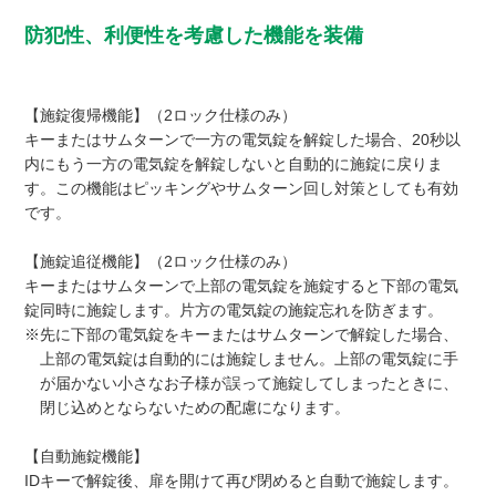
防犯性、利便性を考慮した機能を装備
【施錠復帰機能】（2ロック仕様のみ）
キーまたはサムターンで一方の電気錠を解錠した場合、20秒以
内にもう一方の電気錠を解錠しないと自動的に施錠に戻りま
す。この機能はピッキングやサムターン回し対策としても有効
です。
【施錠追従機能】（2ロック仕様のみ）
キーまたはサムターンで上部の電気錠を施錠すると下部の電気
錠同時に施錠します。片方の電気錠の施錠忘れを防ぎます。
※先に下部の電気錠をキーまたはサムターンで解錠した場合、
上部の電気錠は自動的には施錠しません。上部の電気錠に手
が届かない小さなお子様が誤って施錠してしまったときに、
閉じ込めとならないための配慮になります。
【自動施錠機能】
IDキーで解錠後、扉を開けて再び閉めると自動で施錠します。