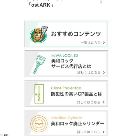
「ost ARK」