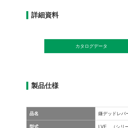
詳細資料
カタログデータ
製品仕様
品名
鎌デッドレバ
型式
LVF （シリ