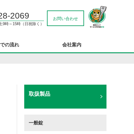
28-2069
お問い合わせ
/土9時～15時（日祝除く）
での流れ
会社案内
取扱製品
一般錠