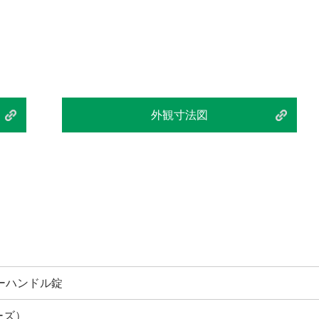
外観寸法図
ーハンドル錠
ーズ）